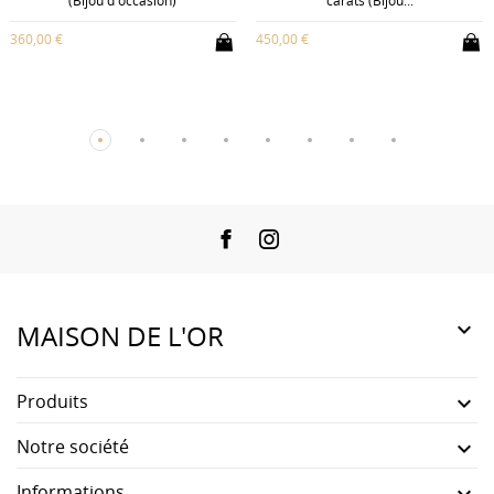
(Bijou d'occasion)
carats (Bijou...
360,00 €
450,00 €
Facebook
Instagram

MAISON DE L'OR
Produits

Notre société

Informations
