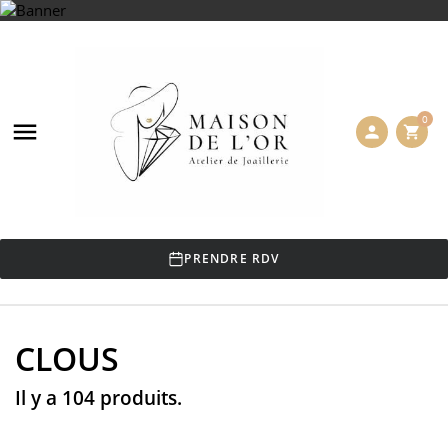
0

person
shopping_cart
PRENDRE RDV
CLOUS
Il y a 104 produits.