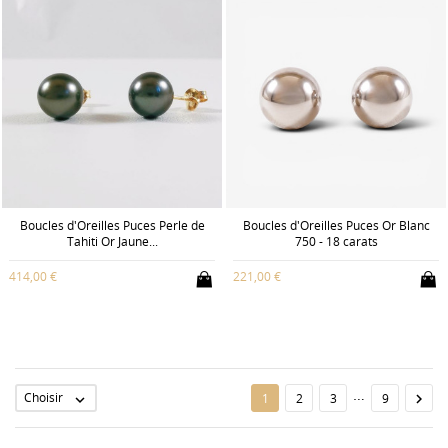
Boucles d'Oreilles Puces Perle de
Boucles d'Oreilles Puces Or Blanc
Tahiti Or Jaune...
750 - 18 carats
414,00 €
221,00 €
…
Choisir

1
2
3
9
