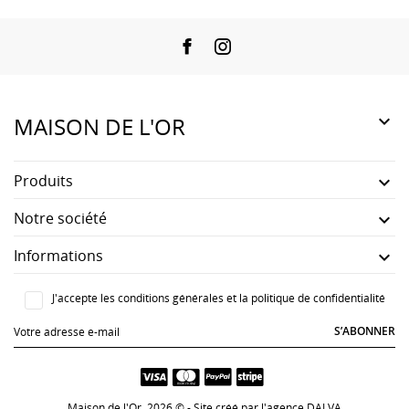
Facebook
Instagram

MAISON DE L'OR
Produits

Notre société

Informations

J'accepte les conditions générales et la politique de confidentialité
S’ABONNER
Maison de l'Or 2026 © - Site créé par
l'agence DALVA