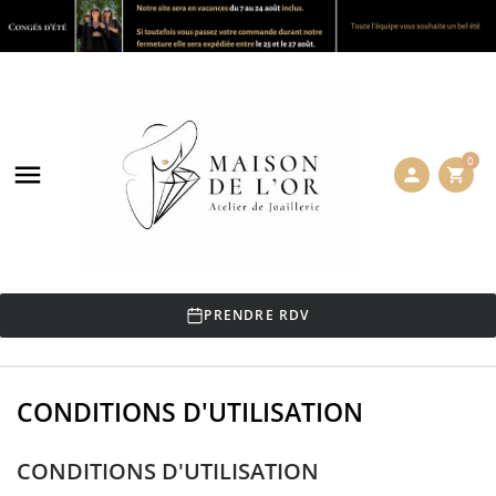
0

person
shopping_cart
PRENDRE RDV
CONDITIONS D'UTILISATION
CONDITIONS D'UTILISATION