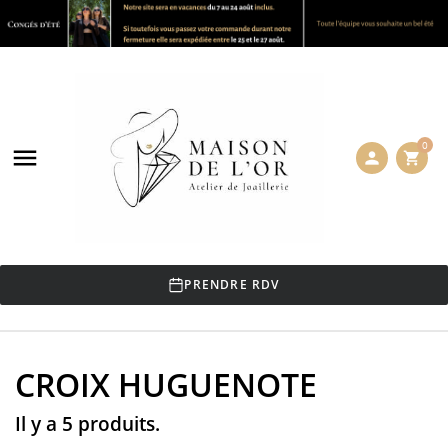
0

person
shopping_cart
PRENDRE RDV
CROIX HUGUENOTE
Il y a 5 produits.