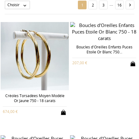
…
Choisir

1
2
3
16

Boucles d'Oreilles Enfants Puces
Etoile Or Blanc 750...
207,00 €
Créoles Torsadées Moyen Modèle
Or Jaune 750 - 18 carats
674,00 €