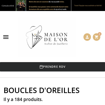
0

person
shopping_cart
PRENDRE RDV
BOUCLES D'OREILLES
Il y a 184 produits.