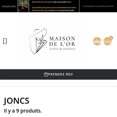
0

person
shopping_ca
PRENDRE RDV
JONCS
Il y a 9 produits.