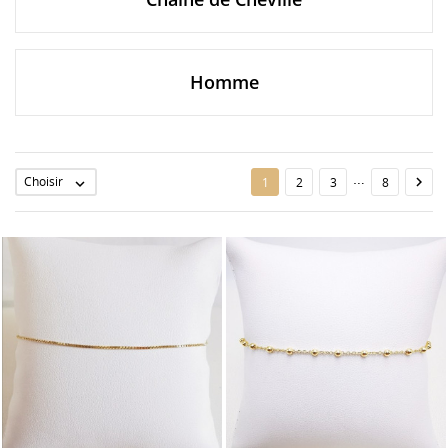
Homme
…
Choisir

1
2
3
8
