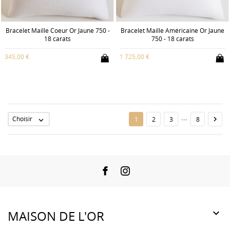
Bracelet Maille Coeur Or Jaune 750 -
Bracelet Maille Américaine Or Jaune
18 carats
750 - 18 carats
345,00 €
1 725,00 €
…
Choisir

1
2
3
8

Facebook
Instagram

MAISON DE L'OR