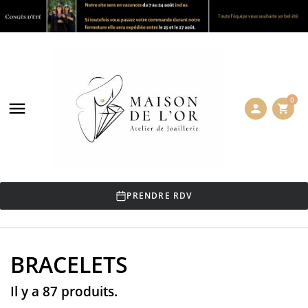
0

person
shopping_cart
PRENDRE RDV
BRACELETS
Il y a 87 produits.