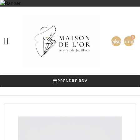
0

person
shopping_ca
PRENDRE RDV