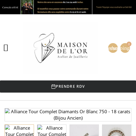
0

person
shopping_ca
PRENDRE RDV