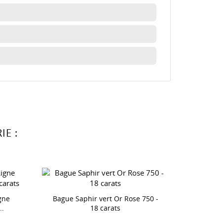
E :
Bague S
gne
Bague Saphir vert Or Rose 750 -
..
18 carats