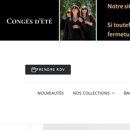
PRENDRE RDV
Accueil
Bagues
Bagues pierres
Bague Rubis 
NOUVEAUTÉS
NOS COLLECTIONS
BA