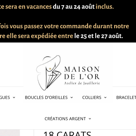
Diamants Or Blanc 750 - 18 carats
GUES
BOUCLES D'OREILLES
COLLIERS
BRACELE
BAGUE RUBIS DIAMA
CRÉATIONS ARGENT
18 CARATS