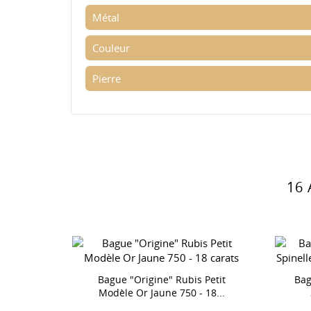
Métal
Couleur
Pierre
16
Rose Or
Bague "Origine" Rubis Petit
Bag
ts
Modèle Or Jaune 750 - 18...