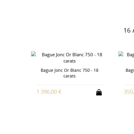
16
dèle Or
Bague Jonc Or Blanc 750 - 18
Bagu
ts
carats
1 396,00 €
350