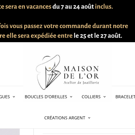
ricolore Or 750 - 18 carats
GUES
BOUCLES D'OREILLES
COLLIERS
BRACELE
BAGUE TRICOLORE O
CRÉATIONS ARGENT