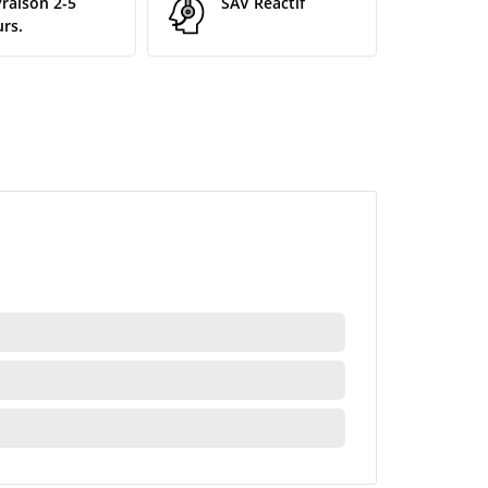
vraison 2-5
SAV Réactif
urs.