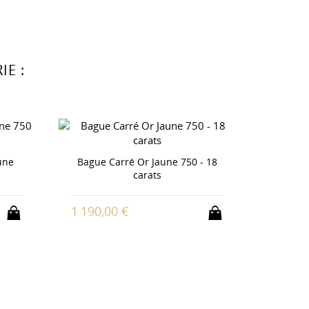
E :
Bague 
J
aune
Bague Carré Or Jaune 750 - 18
carats
1 312,
1 190,00 €