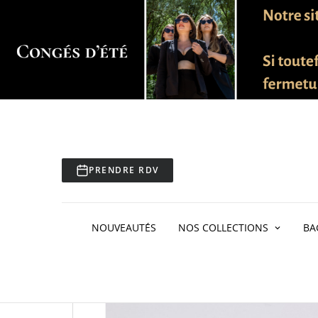
PRENDRE RDV
Accueil
Bagues
Bagues sans pierres
Bague T
NOUVEAUTÉS
NOS COLLECTIONS
BA