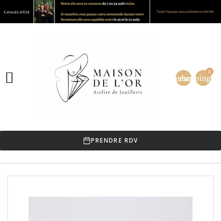
0

person
shopping_ca
PRENDRE RDV