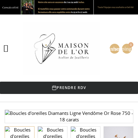
0

person
shopping_ca
PRENDRE RDV