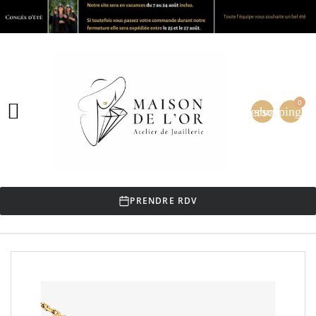
0

person
shopping_ca
PRENDRE RDV