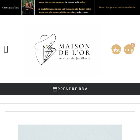
0

person
shopping_ca
PRENDRE RDV