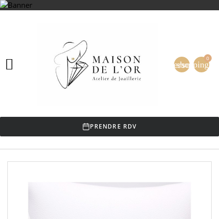
0

person
shopping_ca
PRENDRE RDV