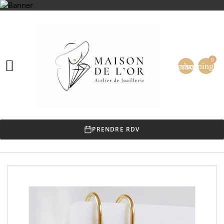
0

person
shopping_ca
PRENDRE RDV