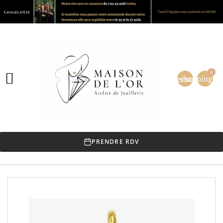
0

person
shopping_ca
PRENDRE RDV