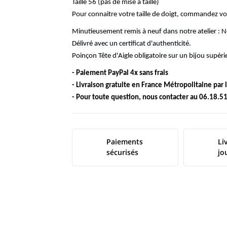
Taille 56 (pas de mise à taille)
Pour connaitre votre taille de doigt, commandez vo
Minutieusement remis à neuf dans notre atelier : N
Délivré avec un certificat d'authenticité.
Poinçon Tête d'Aigle obligatoire sur un bijou supé
- Paiement PayPal 4x sans frais
- Livraison gratuite en France Métropolitaine par
- Pour toute question, nous contacter au 06.18.51
Paiements
Li
sécurisés
jo