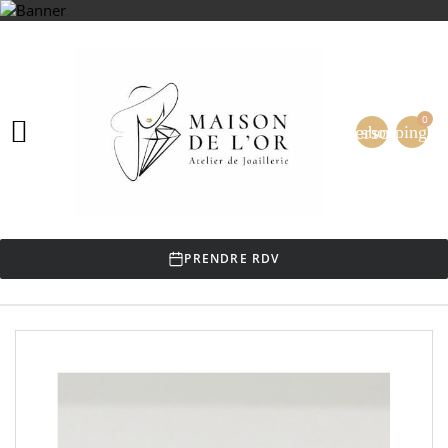
0

person
shopping_ca
PRENDRE RDV