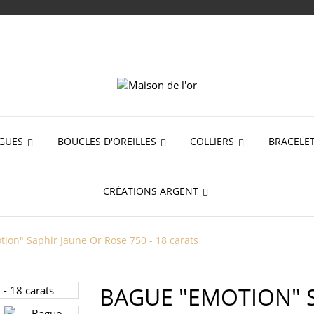
GUES
BOUCLES D'OREILLES
COLLIERS
BRACELE
CRÉATIONS ARGENT
ion" Saphir Jaune Or Rose 750 - 18 carats
BAGUE "EMOTION" S