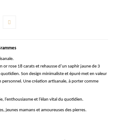
 Grammes
isanale.
n or rose 18 carats et rehausse d’un saphir jaune de 3
u quotidien. Son design minimaliste et épuré met en valeur
man personnel. Une création artisanale, à porter comme
ie, l’enthousiasme et l’élan vital du quotidien.
ives, jeunes mamans et amoureuses des pierres.