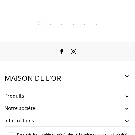
Facebook
Instagram

MAISON DE L'OR
Produits

Notre société

Informations

J'accepte les conditions générales et la politique de confidentialité