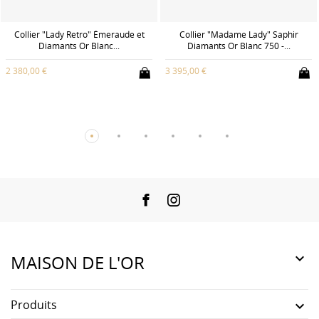
Collier "Lady Retro" Émeraude et
Collier "Madame Lady" Saphir
Diamants Or Blanc...
Diamants Or Blanc 750 -...
2 380,00 €
3 395,00 €
Facebook
Instagram

MAISON DE L'OR
Produits
