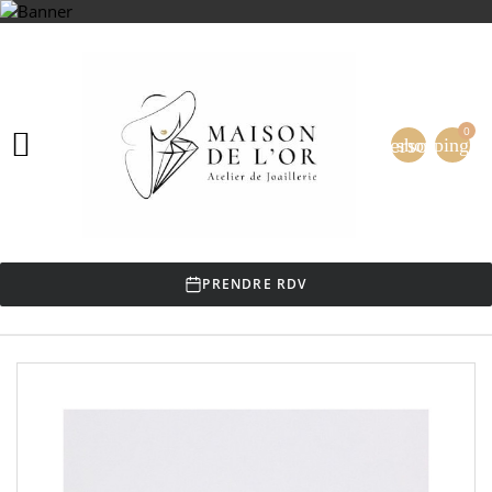
0

person
shopping_ca
PRENDRE RDV