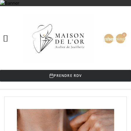
0

person
shopping_ca
PRENDRE RDV