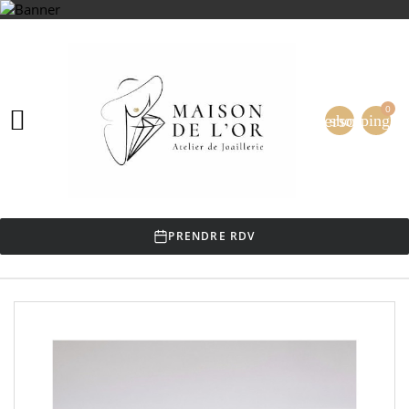
0

person
shopping_ca
PRENDRE RDV