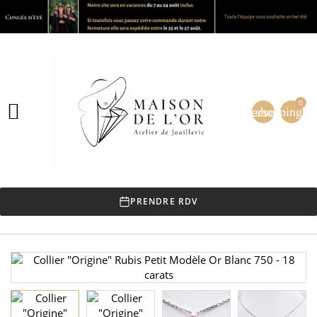
0

person
shopping_ca
PRENDRE RDV